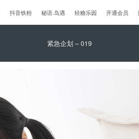
密
抖音铁粉
秘语.岛遇
轻糖乐园
开通会员
紧急企划 – 019