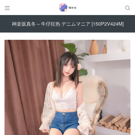


神楽坂真冬 – 牛仔狂热 デニムマニア [150P2V424M]