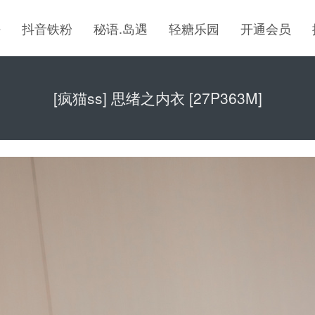
密
抖音铁粉
秘语.岛遇
轻糖乐园
开通会员
[疯猫ss] 思绪之内衣 [27P363M]