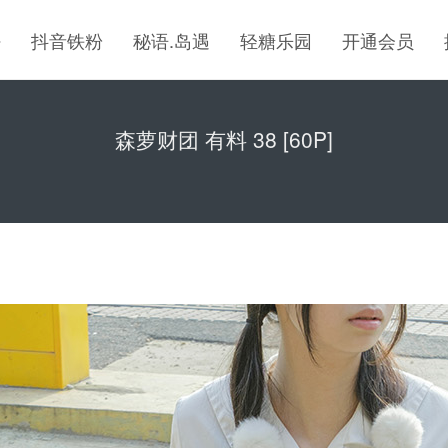
密
抖音铁粉
秘语.岛遇
轻糖乐园
开通会员
森萝财团 有料 38 [60P]