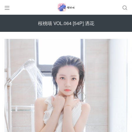


桜桃喵 VOL.064 [54P] 洒花