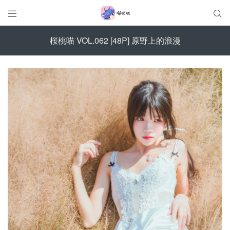


桜桃喵 VOL.062 [48P] 原野上的浪漫