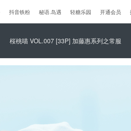
密
抖音铁粉
秘语.岛遇
轻糖乐园
开通会员
桜桃喵 VOL.007 [33P] 加藤惠系列之常服