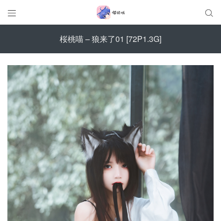


桜桃喵 – 狼来了01 [72P1.3G]