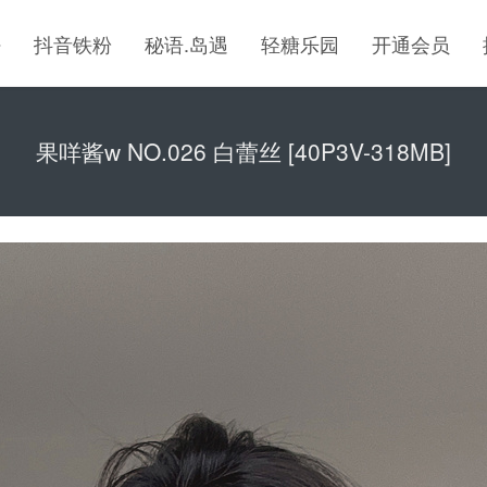
密
抖音铁粉
秘语.岛遇
轻糖乐园
开通会员
果咩酱w NO.026 白蕾丝 [40P3V-318MB]