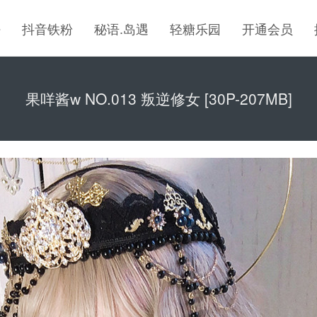
密
抖音铁粉
秘语.岛遇
轻糖乐园
开通会员
果咩酱w NO.013 叛逆修女 [30P-207MB]