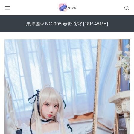


果咩酱w NO.005 春野苍穹 [18P-45MB]