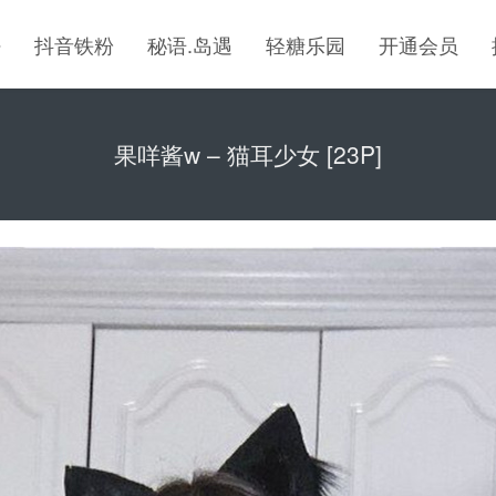
密
抖音铁粉
秘语.岛遇
轻糖乐园
开通会员
果咩酱w – 猫耳少女 [23P]