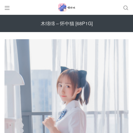


木绵绵 – 怀中猫 [68P1G]