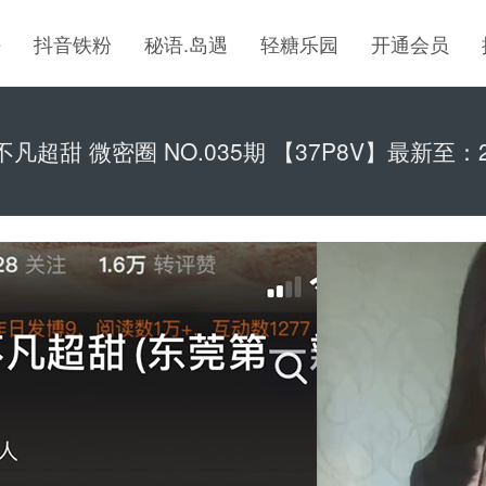
密
抖音铁粉
秘语.岛遇
轻糖乐园
开通会员
凡超甜 微密圈 NO.035期 【37P8V】最新至：20