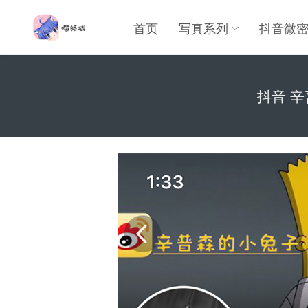
首页
写真系列
抖音微
抖音 辛