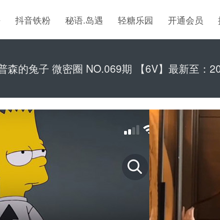
密
抖音铁粉
秘语.岛遇
轻糖乐园
开通会员
普森的兔子 微密圈 NO.069期 【6V】最新至：2025