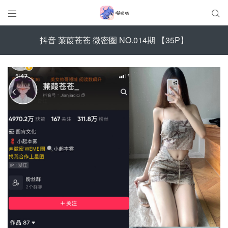


抖音 蒹葭苍苍 微密圈 NO.014期 【35P】