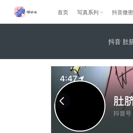
首页
写真系列
抖音微
抖音 肚脐