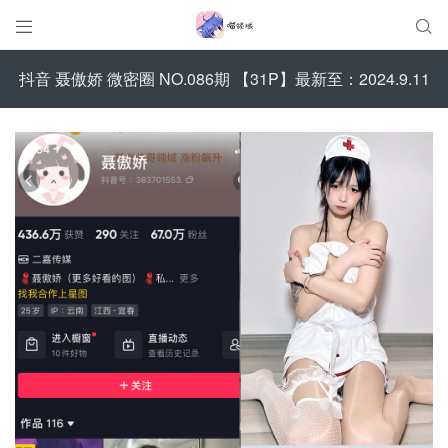


抖音 聂傲娇 微密圈 NO.086期 【31P】最新至：2024.9.11