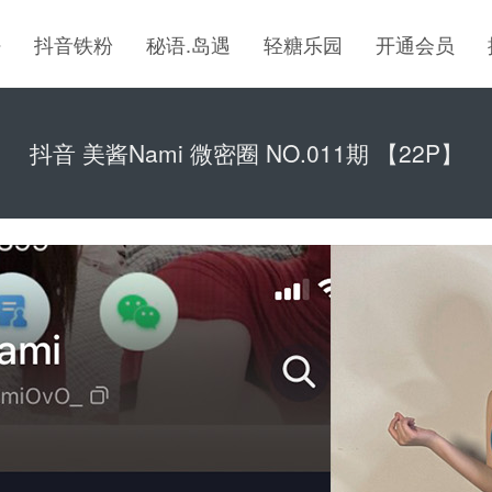
密
抖音铁粉
秘语.岛遇
轻糖乐园
开通会员
抖音 美酱Nami 微密圈 NO.011期 【22P】