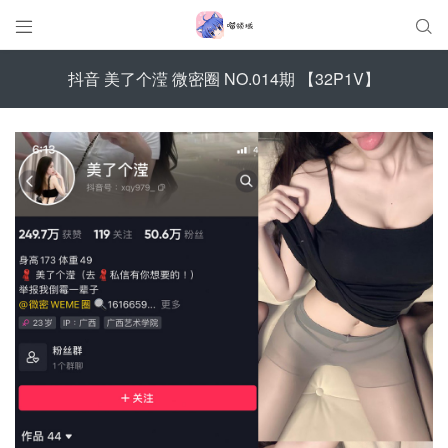


抖音 美了个滢 微密圈 NO.014期 【32P1V】