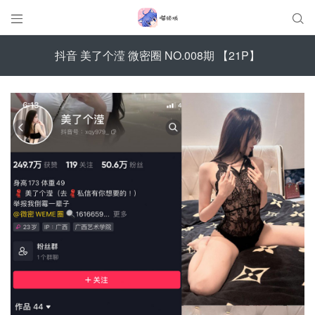


抖音 美了个滢 微密圈 NO.008期 【21P】