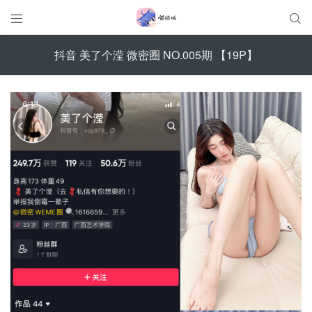


抖音 美了个滢 微密圈 NO.005期 【19P】