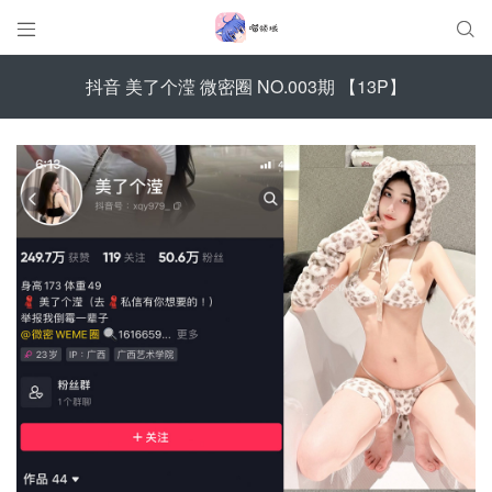


抖音 美了个滢 微密圈 NO.003期 【13P】