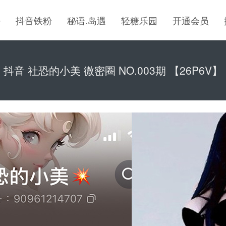
密
抖音铁粉
秘语.岛遇
轻糖乐园
开通会员
抖音 社恐的小美 微密圈 NO.003期 【26P6V】