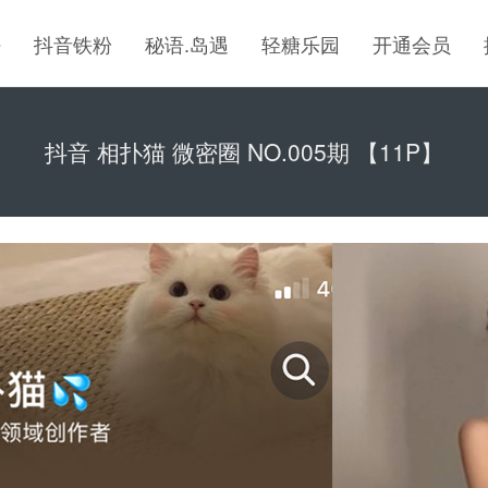
密
抖音铁粉
秘语.岛遇
轻糖乐园
开通会员
抖音 相扑猫 微密圈 NO.005期 【11P】