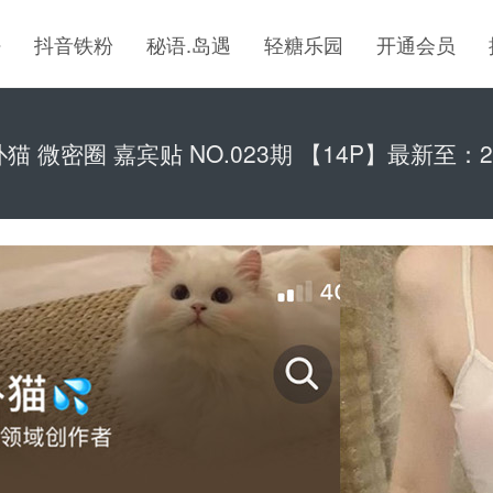
密
抖音铁粉
秘语.岛遇
轻糖乐园
开通会员
猫 微密圈 嘉宾贴 NO.023期 【14P】最新至：202