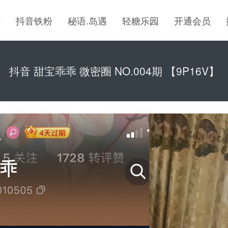
密
抖音铁粉
秘语.岛遇
轻糖乐园
开通会员
抖音 甜宝乖乖 微密圈 NO.004期 【9P16V】