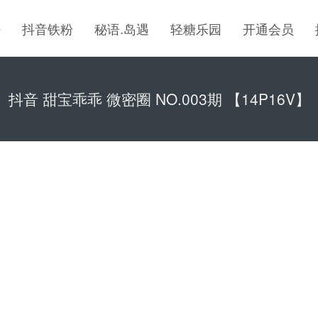
密
抖音铁粉
秘语.岛遇
轻糖乐园
开通会员
抖音 甜宝乖乖 微密圈 NO.003期 【14P16V】