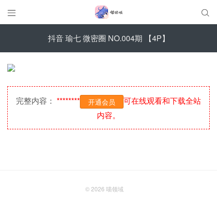


抖音 瑜七 微密圈 NO.004期 【4P】
完整内容：
********
可在线观看和下载全站
开通会员
内容。
© 2026
喵领域