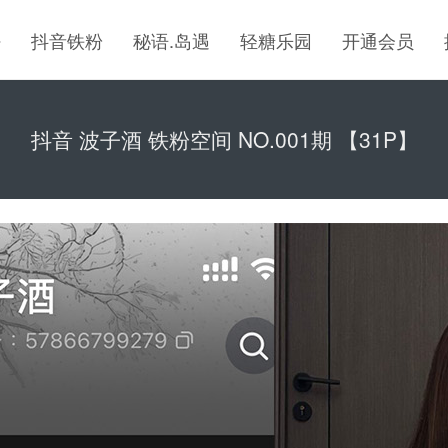
密
抖音铁粉
秘语.岛遇
轻糖乐园
开通会员
抖音 波子酒 铁粉空间 NO.001期 【31P】