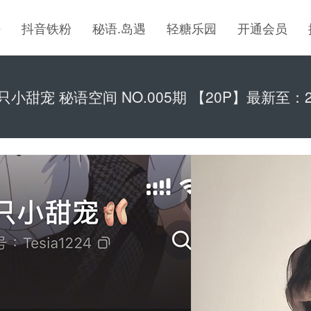
密
抖音铁粉
秘语.岛遇
轻糖乐园
开通会员
只小甜宠 秘语空间 NO.005期 【20P】最新至：202