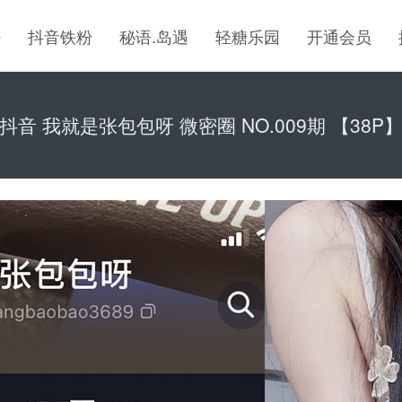
密
抖音铁粉
秘语.岛遇
轻糖乐园
开通会员
抖音 我就是张包包呀 微密圈 NO.009期 【38P