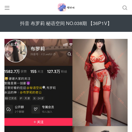


抖音 布罗莉 秘语空间 NO.038期 【36P1V】