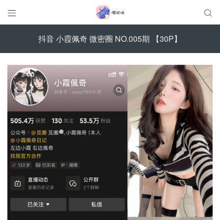


抖音 小霞佩奇 微密圈 NO.005期 【30P】