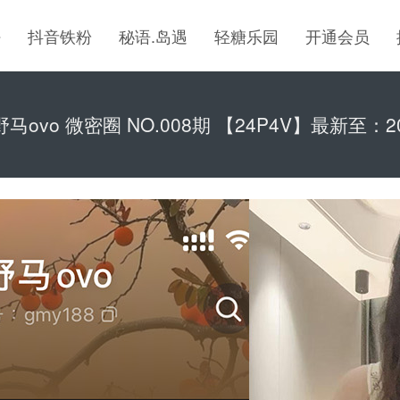
密
抖音铁粉
秘语.岛遇
轻糖乐园
开通会员
马ovo 微密圈 NO.008期 【24P4V】最新至：202