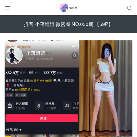


抖音 小蒋姐姐 微密圈 NO.030期 【59P】