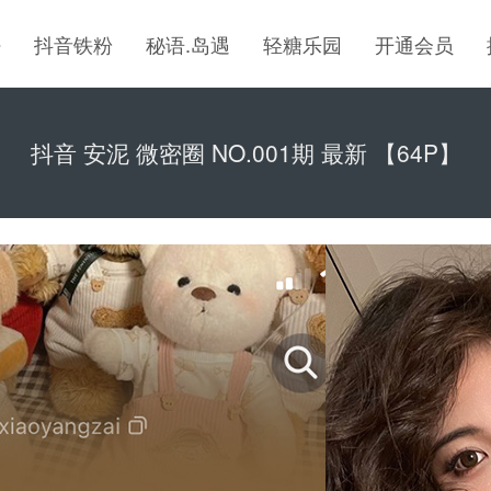
密
抖音铁粉
秘语.岛遇
轻糖乐园
开通会员
抖音 安泥 微密圈 NO.001期 最新 【64P】