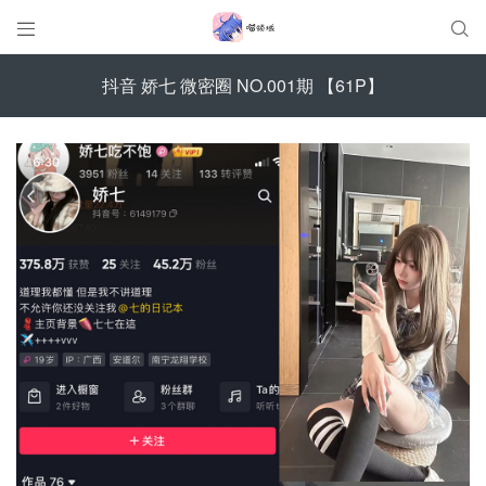


抖音 娇七 微密圈 NO.001期 【61P】