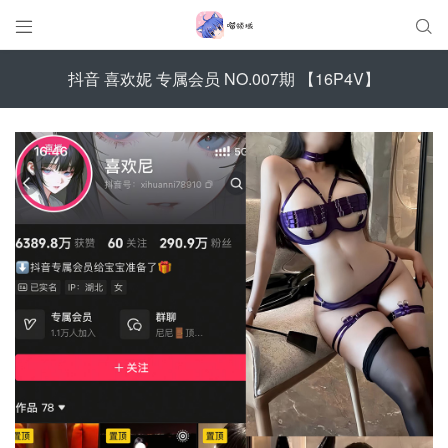


抖音 喜欢妮 专属会员 NO.007期 【16P4V】