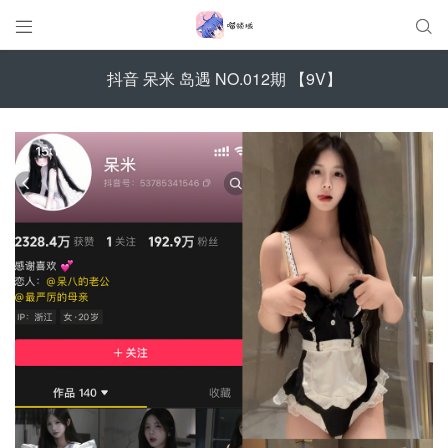


抖音 呆米 岛遇 NO.012期 【9V】