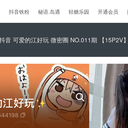
密
抖音铁粉
秘语.岛遇
轻糖乐园
开通会员
抖音 可爱的江好玩 微密圈 NO.011期 【15P2V