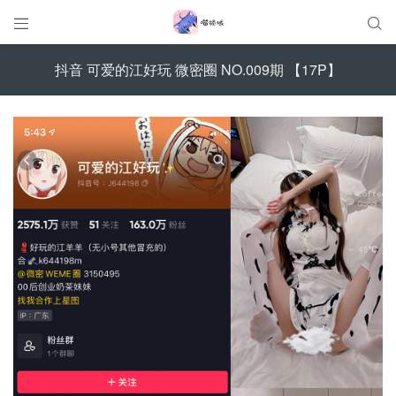


抖音 可爱的江好玩 微密圈 NO.009期 【17P】