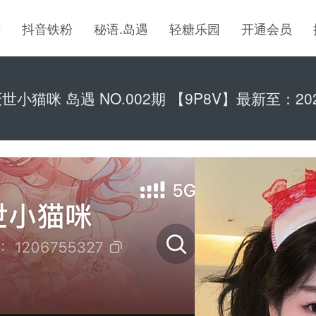
密
抖音铁粉
秘语.岛遇
轻糖乐园
开通会员
世小猫咪 岛遇 NO.002期 【9P8V】最新至：2026