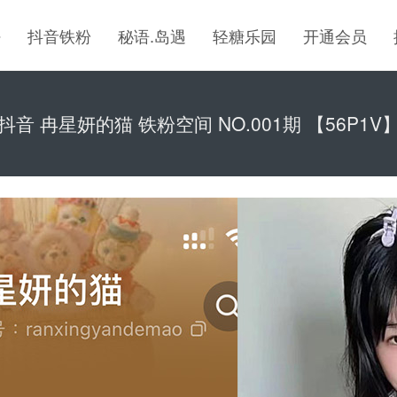
密
抖音铁粉
秘语.岛遇
轻糖乐园
开通会员
抖音 冉星妍的猫 铁粉空间 NO.001期 【56P1V