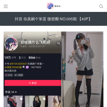


抖音 你真嗣个笨蛋 微密圈 NO.005期 【43P】