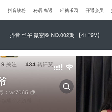
密
抖音铁粉
秘语.岛遇
轻糖乐园
开通会员
抖音 丝爷 微密圈 NO.002期 【41P9V】