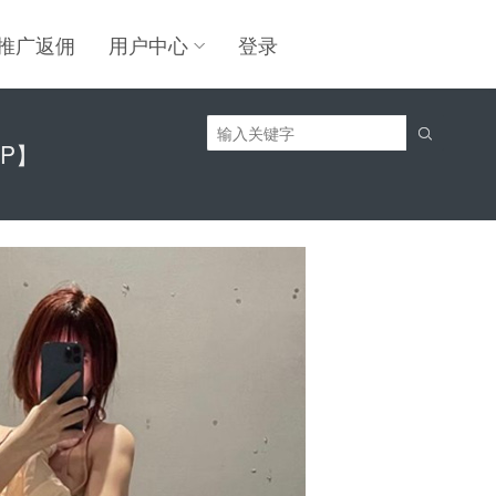
推广返佣
用户中心
登录

0P】