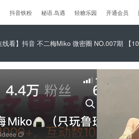
密
抖音铁粉
秘语.岛遇
轻糖乐园
开通会员
线看】抖音 不二梅Miko 微密圈 NO.007期 【1