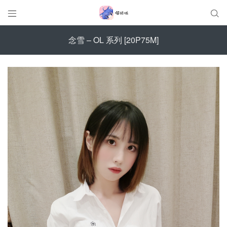


念雪 – OL 系列 [20P75M]