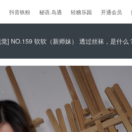
密
抖音铁粉
秘语.岛遇
轻糖乐园
开通会员
觉] NO.159 软软（新师妹） 透过丝袜，是什么？ 