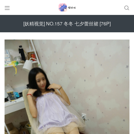


[妖精视觉] NO.157 冬冬 七夕蕾丝裙 [76P]